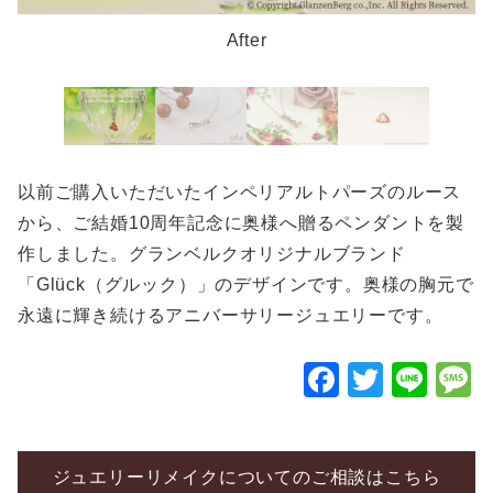
After
以前ご購入いただいたインペリアルトパーズのルース
から、ご結婚10周年記念に奥様へ贈るペンダントを製
作しました。グランベルクオリジナルブランド
「Glück（グルック）」のデザインです。奥様の胸元で
永遠に輝き続けるアニバーサリージュエリーです。
F
T
Li
a
wi
n
c
tt
e
e
er
ジュエリーリメイクについてのご相談はこちら