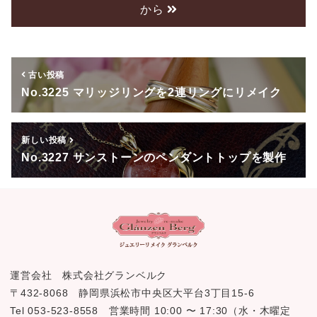
から
b
o
o
古い投稿
k
No.3225 マリッジリングを2連リングにリメイク
新しい投稿
No.3227 サンストーンのペンダントトップを製作
運営会社 株式会社グランベルク
〒432-8068 静岡県浜松市中央区大平台3丁目15-6
Tel 053-523-8558 営業時間 10:00 〜 17:30（水・木曜定