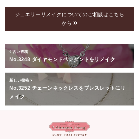
c
tt
e
e
er
ジュエリーリメイクについてのご相談はこちら
から
b
o
o
古い投稿
k
No.3248 ダイヤモンドペンダントをリメイク
新しい投稿
No.3252 チェーンネックレスをブレスレットにリ
メイク