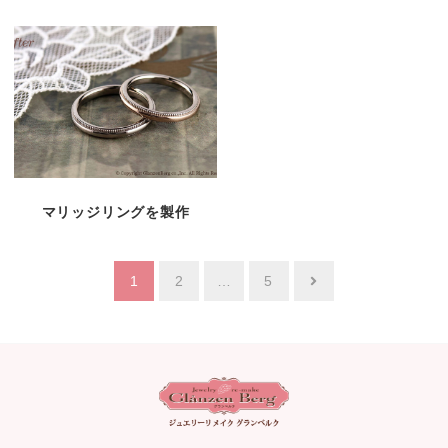
マリッジリングを製作
投
1
2
…
5
稿
ナ
ビ
ゲ
ー