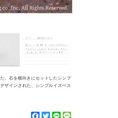
した。石を横向きにセットしたシンプ
らデザインされた、シンプルイズベス
F
T
Li
M