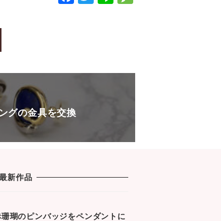
a
wi
n
e
c
tt
e
s
e
er
s
b
a
o
g
o
e
k
ングの金具を交換
最新作品
1 赤珊瑚のピンバッジをペンダントに