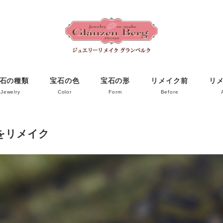
石の種類
宝石の色
宝石の形
リメイク前
リ
Jewelry
Color
Form
Before
をリメイク