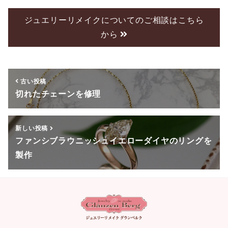
c
tt
e
e
er
ジュエリーリメイクについてのご相談はこちら
から
b
o
o
古い投稿
k
切れたチェーンを修理
新しい投稿
ファンシブラウニッシュイエローダイヤのリングを
製作