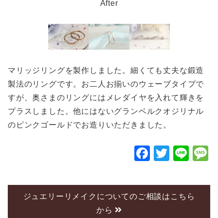
After
マリッジリングを製作しました。細くても丈夫な鍛造
製法のリングです。お二人お揃いのウェーブタイプで
すが、奥さまのリングにはメレダイヤを入れて輝きを
プラスしました。他にはないグランベルクオジリナル
のピンクゴールドでお造りいただきました。
F
T
Li
a
wi
n
c
tt
e
e
er
ジュエリーリメイクについてのご相談はこちら
から
b