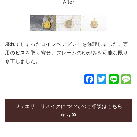
After
壊れてしまったコインペンダントを修理しました。専
用のビスを取り寄せ、フレームのゆがみを可能な限り
修正しました。
F
T
Li
a
wi
n
c
tt
e
e
er
ジュエリーリメイクについてのご相談はこちら
から
b
o