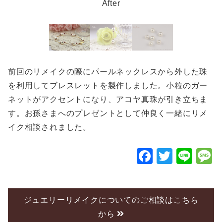
After
前回のリメイクの際にパールネックレスから外した珠
を利用してブレスレットを製作しました。小粒のガー
ネットがアクセントになり、アコヤ真珠が引き立ちま
す。お孫さまへのプレゼントとして仲良く一緒にリメ
イク相談されました。
F
T
Li
a
wi
n
c
tt
e
e
er
ジュエリーリメイクについてのご相談はこちら
から
b