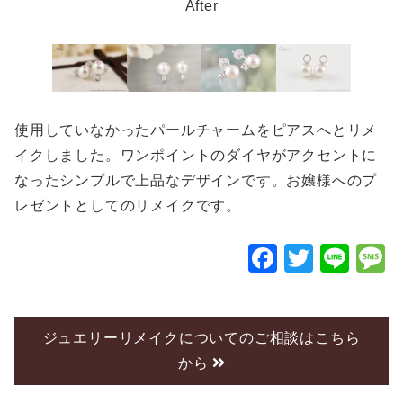
After
使用していなかったパールチャームをピアスへとリメ
イクしました。ワンポイントのダイヤがアクセントに
なったシンプルで上品なデザインです。お嬢様へのプ
レゼントとしてのリメイクです。
F
T
Li
a
wi
n
c
tt
e
e
er
ジュエリーリメイクについてのご相談はこちら
から
b
o