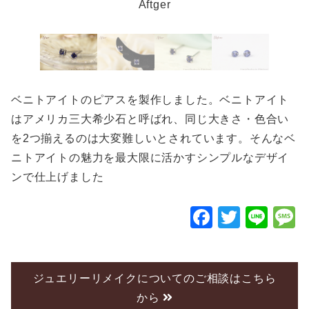
Aftger
ベニトアイトのピアスを製作しました。ベニトアイト
はアメリカ三大希少石と呼ばれ、同じ大きさ・色合い
を2つ揃えるのは大変難しいとされています。そんなベ
ニトアイトの魅力を最大限に活かすシンプルなデザイ
ンで仕上げました
F
T
Li
a
wi
n
c
tt
e
e
er
ジュエリーリメイクについてのご相談はこちら
から
b