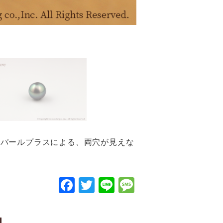
のパールプラスによる、両穴が見えな
F
T
Li
M
a
wi
n
e
c
tt
e
s