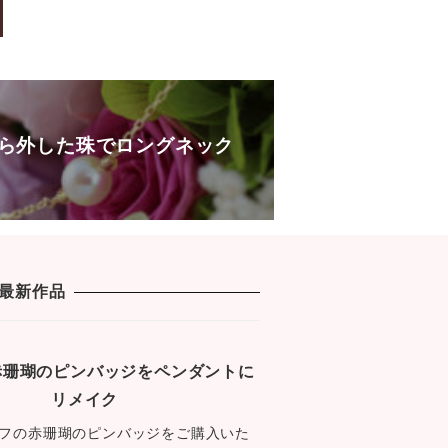
e
er
s
b
a
o
g
o
e
k
ら外した珠でロングネック
最新作品
1 赤珊瑚のピンバッジをペンダントに
リメイク
フの赤珊瑚のピンバッジをご購入いた