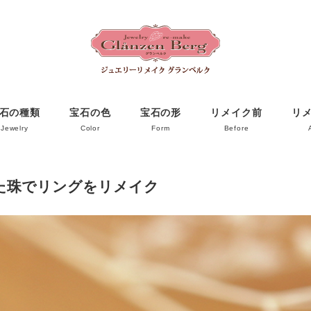
石の種類
宝石の色
宝石の形
リメイク前
リ
Jewelry
Color
Form
Before
た珠でリングをリメイク