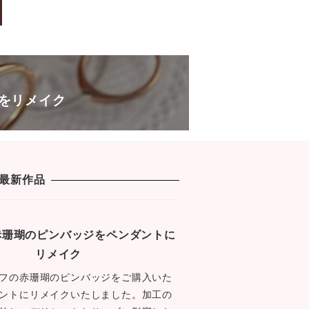
e
er
s
b
a
o
g
o
e
k
をリメイク
最新作品
1 赤珊瑚のピンバッジをペンダントに
リメイク
フの赤珊瑚のピンバッジをご購入いた
ントにリメイクいたしました。加工の