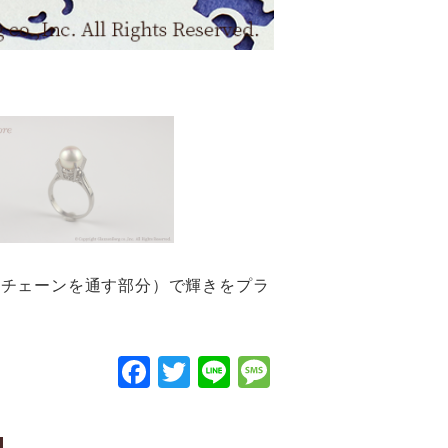
（チェーンを通す部分）で輝きをプラ
F
T
Li
M
a
wi
n
e
c
tt
e
s