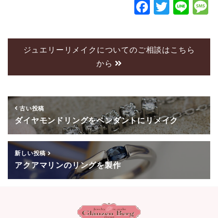
F
T
Li
a
wi
n
c
tt
e
e
er
ジュエリーリメイクについてのご相談はこちら
から
b
o
o
古い投稿
k
ダイヤモンドリングをペンダントにリメイク
新しい投稿
アクアマリンのリングを製作