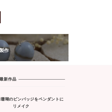
a
wi
n
e
c
tt
e
s
e
er
s
b
a
o
g
o
e
k
製作
最新作品
1 赤珊瑚のピンバッジをペンダントに
リメイク