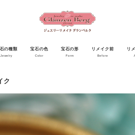
石の種類
宝石の色
宝石の形
リメイク前
リ
Jewelry
Color
Form
Before
イク