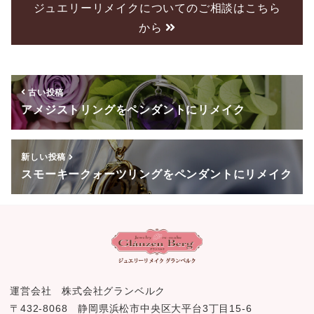
e
er
ジュエリーリメイクについてのご相談はこちら
から
b
o
o
古い投稿
k
アメジストリングをペンダントにリメイク
新しい投稿
スモーキークォーツリングをペンダントにリメイク
運営会社 株式会社グランベルク
〒432-8068 静岡県浜松市中央区大平台3丁目15-6