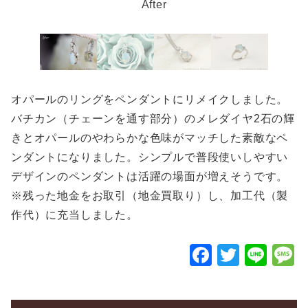
After
オパールのリングをペンダントにリメイクしました。
バチカン（チェーンを通す部分）のメレダイヤ2石の輝
きとオパールのやわらかな色味がマッチした素敵なペ
ンダントになりました。シンプルで普段使いしやすい
デザインのペンダントは活躍の場面が増えそうです。
※残った地金をお取引（地金買取り）し、加工代（製
作代）に充当しました。
F
T
Li
a
wi
n
c
tt
e