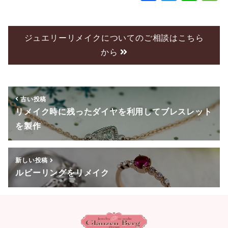
a
wi
n
c
tt
e
e
er
ジュエリーリメイクについてのご相談はこちら
から
b
o
o
古い投稿
k
リメイク時に残ったダイヤを利用してブレスレット
を製作
新しい投稿
ルビーリングをリメイク