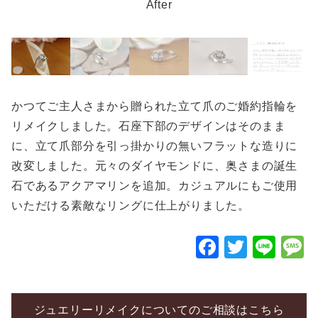
After
かつてご主人さまから贈られた立て爪のご婚約指輪を
リメイクしました。石座下部のデザインはそのまま
に、立て爪部分を引っ掛かりの無いフラットな造りに
改変しました。元々のダイヤモンドに、奥さまの誕生
石であるアクアマリンを追加。カジュアルにもご使用
いただける素敵なリングに仕上がりました。
F
T
Li
a
wi
n
c
tt
e
e
er
ジュエリーリメイクについてのご相談はこちら