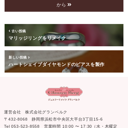
から
b
o
o
古い投稿
k
マリッジリングをリメイク
新しい投稿
ハートシェイプダイヤモンドのピアスを製作
運営会社 株式会社グランベルク
〒432-8068 静岡県浜松市中央区大平台3丁目15-6
Tel 053-523-8558 営業時間 10:00 〜 17:30（水・木曜定