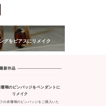
c
tt
e
s
e
er
s
b
a
o
g
o
e
k
ングをピアスにリメイク
最新作品
1 赤珊瑚のピンバッジをペンダントに
リメイク
フの赤珊瑚のピンバッジをご購入いた