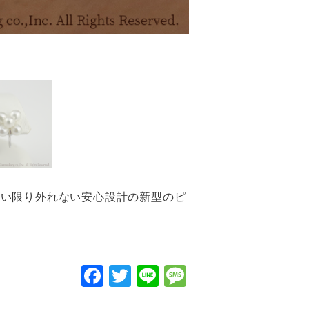
ない限り外れない安心設計の新型のピ
F
T
Li
M
a
wi
n
e