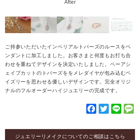
After
ご持参いただいたインペリアルトパーズのルースをペ
ンダントに加工しました。お客さまと何度もお打ち合
わせを重ねてデザインを決定いたしました。ペーアシ
ェイプカットのトパーズををメレダイヤが包み込むペ
イズリーを思わせる優しいデザインです。完全オリジ
ナルのフルオーダーハイジュエリーの完成です。
F
T
Li
a
wi
n
c
tt
e
e
er
ジュエリーリメイクについてのご相談はこちら