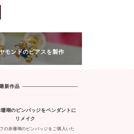
c
tt
e
s
e
er
s
b
a
o
g
o
e
k
ヤモンドのピアスを製作
最新作品
1 赤珊瑚のピンバッジをペンダントに
リメイク
フの赤珊瑚のピンバッジをご購入いた