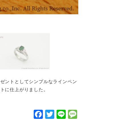
レゼントとしてシンプルなラインペン
ントに仕上がりました。
F
T
Li
M
a
wi
n
e