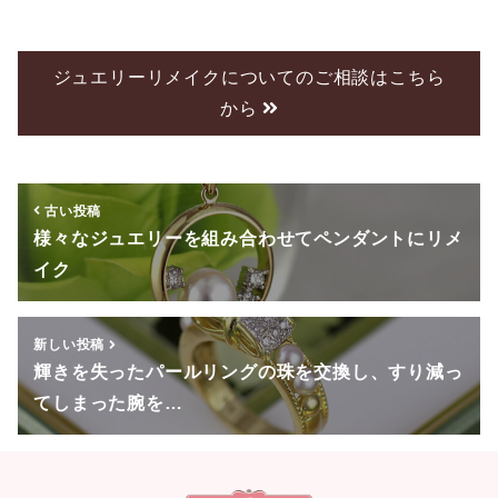
a
wi
n
c
tt
e
e
er
ジュエリーリメイクについてのご相談はこちら
から
b
o
o
古い投稿
k
様々なジュエリーを組み合わせてペンダントにリメ
イク
新しい投稿
輝きを失ったパールリングの珠を交換し、すり減っ
てしまった腕を…