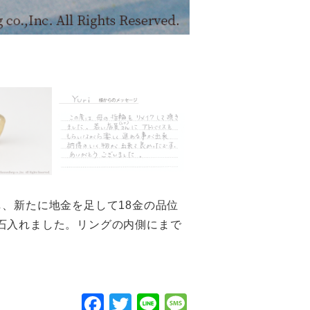
、新たに地金を足して18金の品位
石入れました。リングの内側にまで
F
T
Li
M