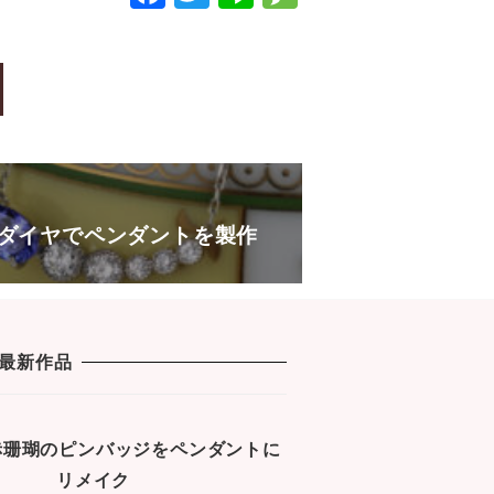
a
wi
n
e
c
tt
e
s
e
er
s
b
a
o
g
o
e
k
ダイヤでペンダントを製作
最新作品
1 赤珊瑚のピンバッジをペンダントに
リメイク