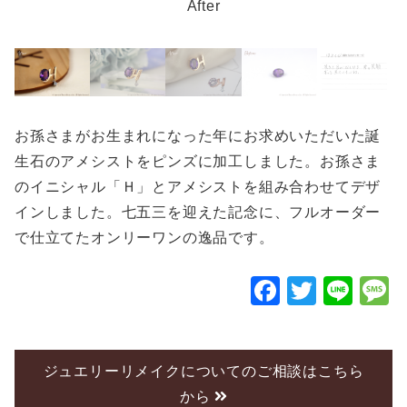
After
お孫さまがお生まれになった年にお求めいただいた誕
生石のアメシストをピンズに加工しました。お孫さま
のイニシャル「Ｈ」とアメシストを組み合わせてデザ
インしました。七五三を迎えた記念に、フルオーダー
で仕立てたオンリーワンの逸品です。
F
T
Li
a
wi
n
c
tt
e
e
er
ジュエリーリメイクについてのご相談はこちら
から
b