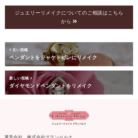
c
tt
e
e
er
ジュエリーリメイクについてのご相談はこちら
から
b
o
o
古い投稿
k
ペンダントをジャケトピンにリメイク
新しい投稿
ダイヤモンドペンダントをリメイク
運営会社 株式会社グランベルク