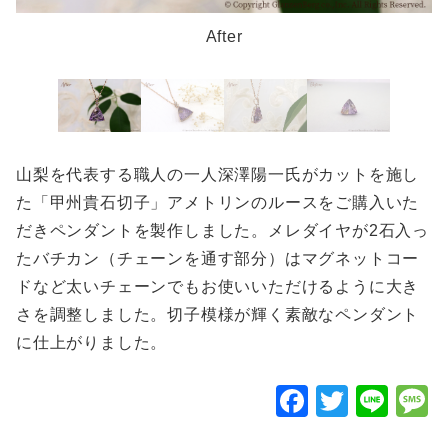
After
山梨を代表する職人の一人深澤陽一氏がカットを施し
た「甲州貴石切子」アメトリンのルースをご購入いた
だきペンダントを製作しました。メレダイヤが2石入っ
たバチカン（チェーンを通す部分）はマグネットコー
ドなど太いチェーンでもお使いいただけるように大き
さを調整しました。切子模様が輝く素敵なペンダント
に仕上がりました。
F
T
Li
a
wi
n