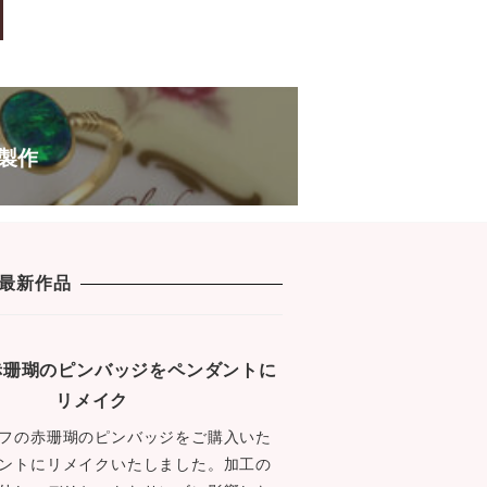
e
er
s
b
a
o
g
o
e
k
製作
最新作品
1 赤珊瑚のピンバッジをペンダントに
リメイク
フの赤珊瑚のピンバッジをご購入いた
ントにリメイクいたしました。加工の