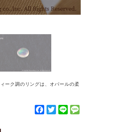
ティーク調のリングは、オパールの柔
F
T
Li
M
a
wi
n
e
c
tt
e
s