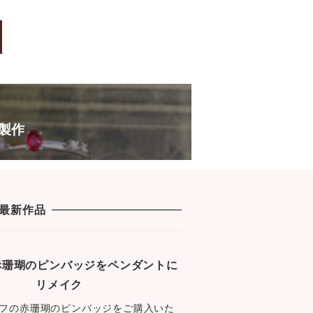
c
tt
e
s
e
er
s
b
a
o
g
o
e
k
製作
最新作品
1 赤珊瑚のピンバッジをペンダントに
リメイク
フの赤珊瑚のピンバッジをご購入いた