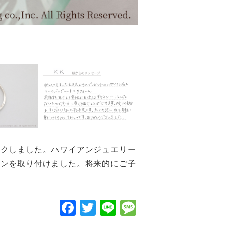
イクしました。ハワイアンジュエリー
カンを取り付けました。将来的にご子
F
T
Li
M
a
wi
n
e