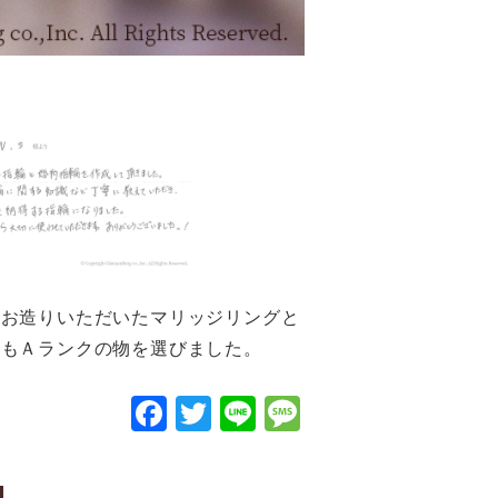
にお造りいただいたマリッジリングと
ヤもＡランクの物を選びました。
F
T
Li
M
a
wi
n
e
c
tt
e
s