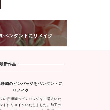
e
er
s
b
a
o
g
o
e
k
をペンダントにリメイク
最新作品
1 赤珊瑚のピンバッジをペンダントに
リメイク
フの赤珊瑚のピンバッジをご購入いた
ントにリメイクいたしました。加工の