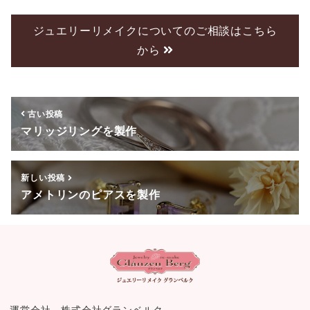
c
tt
e
e
er
ジュエリーリメイクについてのご相談はこちら
から
b
o
o
古い投稿
k
マリッジリングを製作
新しい投稿
アメトリンのピアスを製作
運営会社 株式会社グランベルク