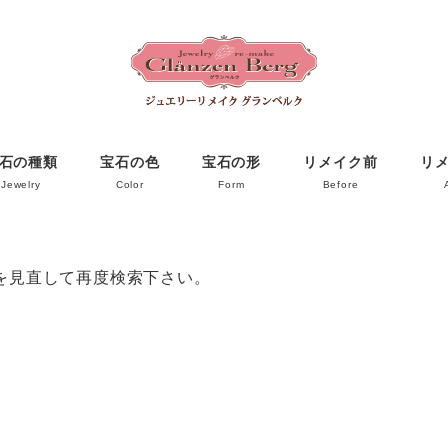
石の種類
宝石の色
宝石の形
リメイク前
リ
Jewelry
Color
Form
Before
を見直して再度検索下さい。