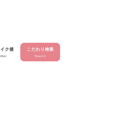
メイク後
こだわり検索
After
Search