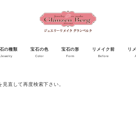
石の種類
宝石の色
宝石の形
リメイク前
リ
Jewelry
Color
Form
Before
を見直して再度検索下さい。