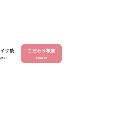
メイク後
こだわり検索
After
Search