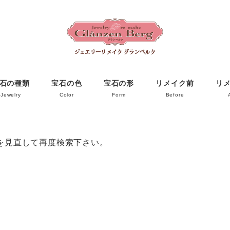
石の種類
宝石の色
宝石の形
リメイク前
リ
Jewelry
Color
Form
Before
を見直して再度検索下さい。