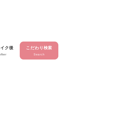
メイク後
こだわり検索
After
Search