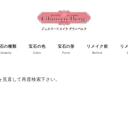
石の種類
宝石の色
宝石の形
リメイク前
リ
Jewelry
Color
Form
Before
を見直して再度検索下さい。