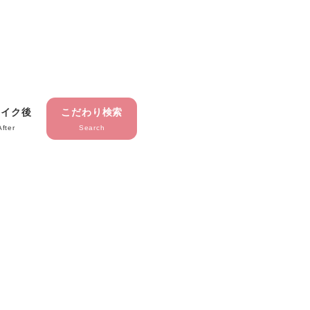
メイク後
こだわり検索
After
Search