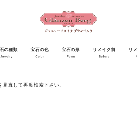
石の種類
宝石の色
宝石の形
リメイク前
リ
Jewelry
Color
Form
Before
を見直して再度検索下さい。