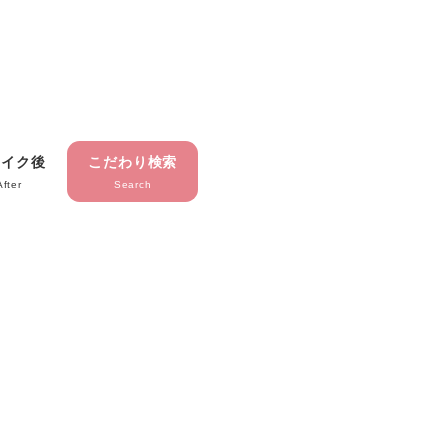
メイク後
こだわり検索
After
Search