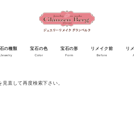
石の種類
宝石の色
宝石の形
リメイク前
リ
Jewelry
Color
Form
Before
を見直して再度検索下さい。