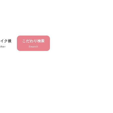
メイク後
こだわり検索
After
Search