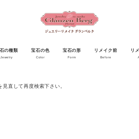
石の種類
宝石の色
宝石の形
リメイク前
リ
Jewelry
Color
Form
Before
を見直して再度検索下さい。