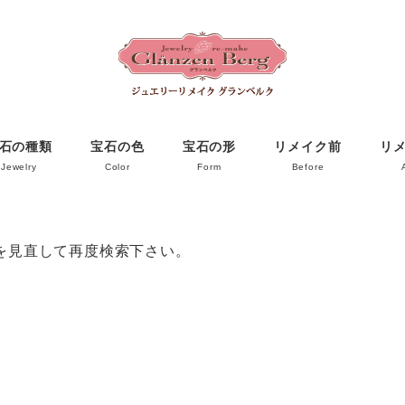
石の種類
宝石の色
宝石の形
リメイク前
リ
Jewelry
Color
Form
Before
を見直して再度検索下さい。