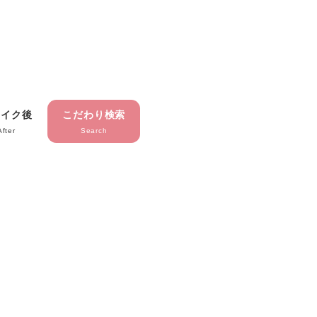
メイク後
こだわり検索
After
Search