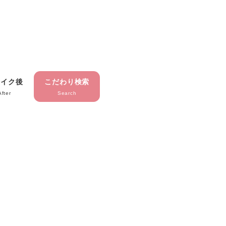
メイク後
こだわり検索
After
Search