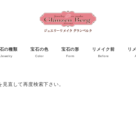
石の種類
宝石の色
宝石の形
リメイク前
リ
Jewelry
Color
Form
Before
を見直して再度検索下さい。