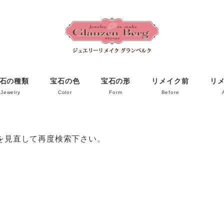
石の種類
宝石の色
宝石の形
リメイク前
リ
Jewelry
Color
Form
Before
を見直して再度検索下さい。