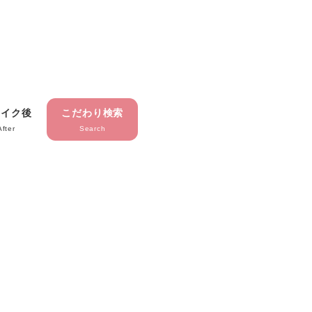
メイク後
こだわり検索
After
Search